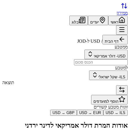
ממירון
ראשי
יעדים
בלוג
/
USD
ל-
JOD
דף הבית
ממטבע
USD
-
דולר אמריקאי
למטבע
ILS
-
שקל ישראלי
תוצאה
הוסף למועדפים
זוגות מטבע קשורים
USD
→
GBP
USD
→
EUR
USD
→
ILS
אודות המרת
דולר אמריקאי
ל
דינר ירדני