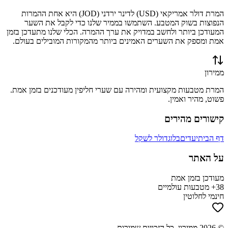
המרת
דולר אמריקאי
(
USD
) ל
דינר ירדני
(
JOD
) היא אחת ההמרות
הנפוצות בשוק המטבע. השתמשו בממיר שלנו כדי לקבל את השער
המעודכן ביותר ולחשב במדויק את ערך ההמרה. הכלי שלנו מתעדכן בזמן
אמת ומספק את השערים האמינים ביותר מהמקורות המובילים בעולם.
ממירון
המרת מטבעות מקצועית ומהירה עם שערי חליפין מעודכנים בזמן אמת.
פשוט, מהיר ואמין.
קישורים מהירים
דף הבית
יעדים
בלוג
דולר לשקל
על האתר
מעודכן בזמן אמת
38+ מטבעות עולמיים
חינמי לחלוטין
©
2026
ממירון
. כל הזכויות שמורות.