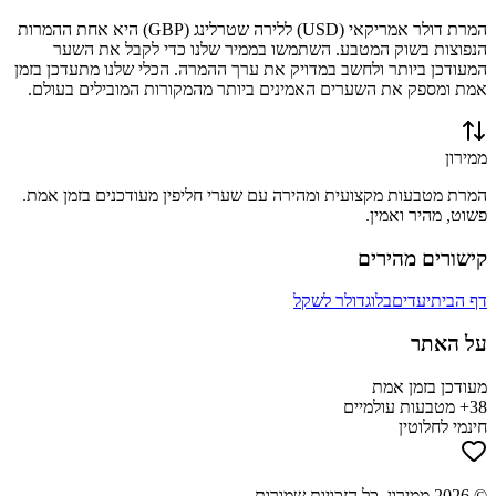
המרת
דולר אמריקאי
(
USD
) ל
לירה שטרלינג
(
GBP
) היא אחת ההמרות
הנפוצות בשוק המטבע. השתמשו בממיר שלנו כדי לקבל את השער
המעודכן ביותר ולחשב במדויק את ערך ההמרה. הכלי שלנו מתעדכן בזמן
אמת ומספק את השערים האמינים ביותר מהמקורות המובילים בעולם.
ממירון
המרת מטבעות מקצועית ומהירה עם שערי חליפין מעודכנים בזמן אמת.
פשוט, מהיר ואמין.
קישורים מהירים
דף הבית
יעדים
בלוג
דולר לשקל
על האתר
מעודכן בזמן אמת
38+ מטבעות עולמיים
חינמי לחלוטין
©
2026
ממירון
. כל הזכויות שמורות.