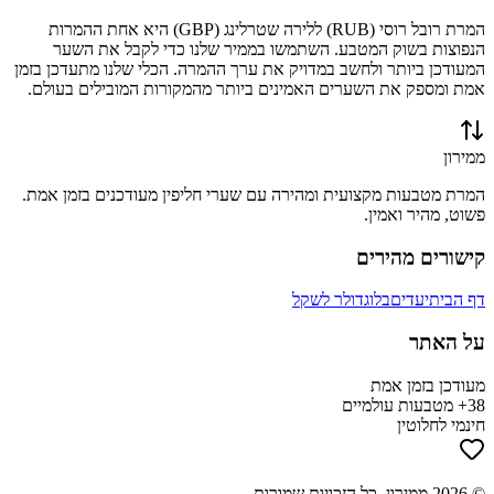
המרת
רובל רוסי
(
RUB
) ל
לירה שטרלינג
(
GBP
) היא אחת ההמרות
הנפוצות בשוק המטבע. השתמשו בממיר שלנו כדי לקבל את השער
המעודכן ביותר ולחשב במדויק את ערך ההמרה. הכלי שלנו מתעדכן בזמן
אמת ומספק את השערים האמינים ביותר מהמקורות המובילים בעולם.
ממירון
המרת מטבעות מקצועית ומהירה עם שערי חליפין מעודכנים בזמן אמת.
פשוט, מהיר ואמין.
קישורים מהירים
דף הבית
יעדים
בלוג
דולר לשקל
על האתר
מעודכן בזמן אמת
38+ מטבעות עולמיים
חינמי לחלוטין
©
2026
ממירון
. כל הזכויות שמורות.