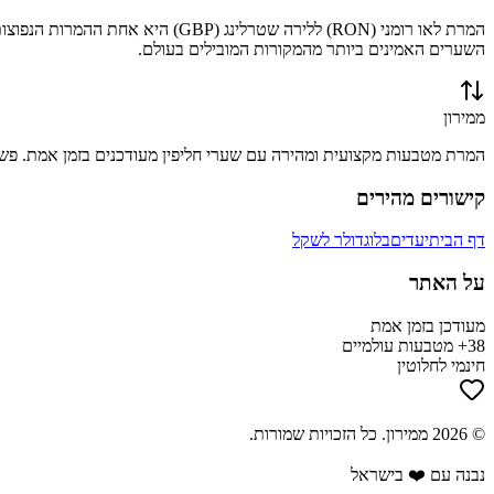
המרת
לאו רומני
(
RON
) ל
לירה שטרלינג
(
GBP
) היא אחת ההמרות הנפוצו
השערים האמינים ביותר מהמקורות המובילים בעולם.
ממירון
המרת מטבעות מקצועית ומהירה עם שערי חליפין מעודכנים בזמן אמת. פשוט
קישורים מהירים
דף הבית
יעדים
בלוג
דולר לשקל
על האתר
מעודכן בזמן אמת
38+ מטבעות עולמיים
חינמי לחלוטין
©
2026
ממירון
. כל הזכויות שמורות.
נבנה עם ❤️ בישראל