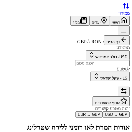
ממירון
ראשי
יעדים
בלוג
/
RON
ל-
GBP
דף הבית
ממטבע
USD
-
דולר אמריקאי
למטבע
ILS
-
שקל ישראלי
הוסף למועדפים
זוגות מטבע קשורים
EUR
→
GBP
USD
→
GBP
אודות המרת
לאו רומני
ל
לירה שטרלינג