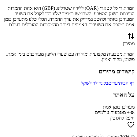
המרת
ריאל קטארי
(
QAR
) ל
לירה שטרלינג
(
GBP
) היא אחת ההמרות
הנפוצות בשוק המטבע. השתמשו בממיר שלנו כדי לקבל את השער
המעודכן ביותר ולחשב במדויק את ערך ההמרה. הכלי שלנו מתעדכן בזמן
אמת ומספק את השערים האמינים ביותר מהמקורות המובילים בעולם.
ממירון
המרת מטבעות מקצועית ומהירה עם שערי חליפין מעודכנים בזמן אמת.
פשוט, מהיר ואמין.
קישורים מהירים
דף הבית
יעדים
בלוג
דולר לשקל
על האתר
מעודכן בזמן אמת
38+ מטבעות עולמיים
חינמי לחלוטין
©
2026
ממירון
. כל הזכויות שמורות.