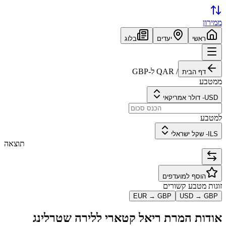
ממירון
ראשי
יעדים
בלוג
/
QAR
ל-
GBP
דף הבית
ממטבע
USD
-
דולר אמריקאי
למטבע
ILS
-
שקל ישראלי
תוצאה
הוסף למועדפים
זוגות מטבע קשורים
EUR
→
GBP
USD
→
GBP
אודות המרת
ריאל קטארי
ל
לירה שטרלינג