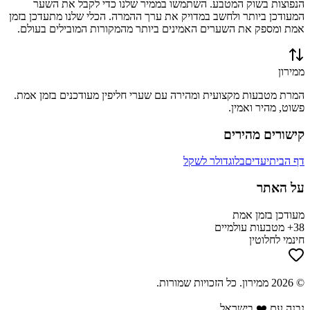
הנפוצות בשוק המטבע. השתמשו בממיר שלנו כדי לקבל את השער
המעודכן ביותר ולחשב במדויק את ערך ההמרה. הכלי שלנו מתעדכן בזמן
אמת ומספק את השערים האמינים ביותר מהמקורות המובילים בעולם.
ממירון
המרת מטבעות מקצועית ומהירה עם שערי חליפין מעודכנים בזמן אמת.
פשוט, מהיר ואמין.
קישורים מהירים
דף הבית
יעדים
בלוג
דולר לשקל
על האתר
מעודכן בזמן אמת
38+ מטבעות עולמיים
חינמי לחלוטין
©
2026
ממירון
. כל הזכויות שמורות.
נבנה עם ❤️ בישראל