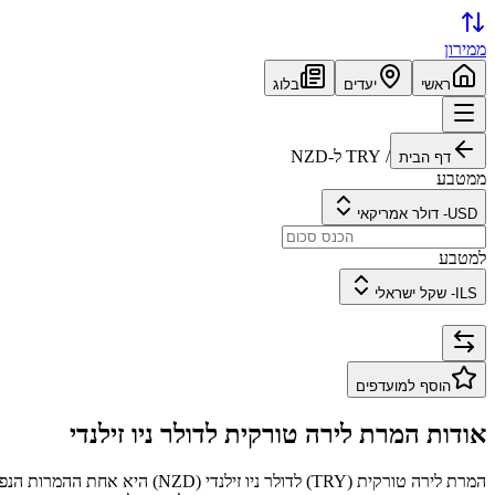
ממירון
ראשי
יעדים
בלוג
/
TRY
ל-
NZD
דף הבית
ממטבע
USD
-
דולר אמריקאי
למטבע
ILS
-
שקל ישראלי
הוסף למועדפים
אודות המרת
לירה טורקית
ל
דולר ניו זילנדי
המרת
לירה טורקית
(
TRY
) ל
דולר ניו זילנדי
(
NZD
) היא אחת ההמרות הנפו