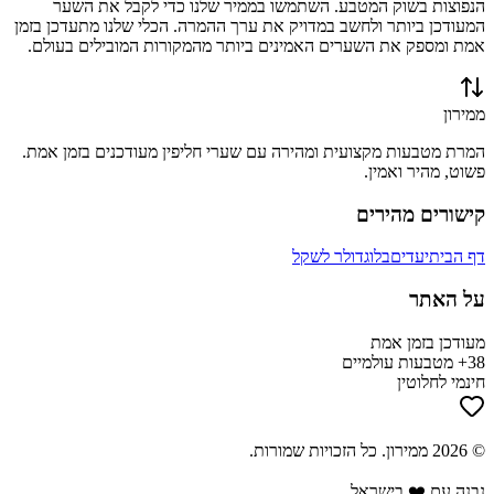
הנפוצות בשוק המטבע. השתמשו בממיר שלנו כדי לקבל את השער
המעודכן ביותר ולחשב במדויק את ערך ההמרה. הכלי שלנו מתעדכן בזמן
אמת ומספק את השערים האמינים ביותר מהמקורות המובילים בעולם.
ממירון
המרת מטבעות מקצועית ומהירה עם שערי חליפין מעודכנים בזמן אמת.
פשוט, מהיר ואמין.
קישורים מהירים
דף הבית
יעדים
בלוג
דולר לשקל
על האתר
מעודכן בזמן אמת
38+ מטבעות עולמיים
חינמי לחלוטין
©
2026
ממירון
. כל הזכויות שמורות.
נבנה עם ❤️ בישראל