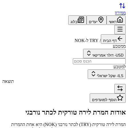
ממירון
ראשי
יעדים
בלוג
/
TRY
ל-
NOK
דף הבית
ממטבע
USD
-
דולר אמריקאי
למטבע
ILS
-
שקל ישראלי
תוצאה
הוסף למועדפים
אודות המרת
לירה טורקית
ל
כתר נורבגי
המרת
לירה טורקית
(
TRY
) ל
כתר נורבגי
(
NOK
) היא אחת ההמרות