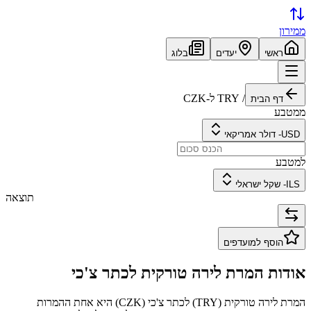
ממירון
ראשי
יעדים
בלוג
/
TRY
ל-
CZK
דף הבית
ממטבע
USD
-
דולר אמריקאי
למטבע
ILS
-
שקל ישראלי
תוצאה
הוסף למועדפים
אודות המרת
לירה טורקית
ל
כתר צ'כי
המרת
לירה טורקית
(
TRY
) ל
כתר צ'כי
(
CZK
) היא אחת ההמרות