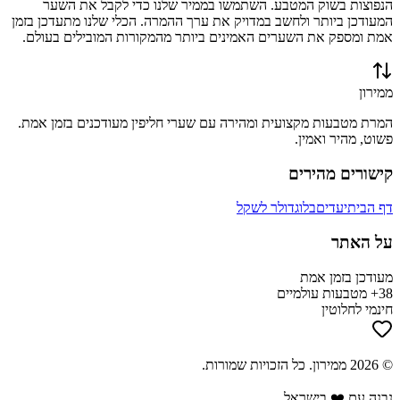
הנפוצות בשוק המטבע. השתמשו בממיר שלנו כדי לקבל את השער
המעודכן ביותר ולחשב במדויק את ערך ההמרה. הכלי שלנו מתעדכן בזמן
אמת ומספק את השערים האמינים ביותר מהמקורות המובילים בעולם.
ממירון
המרת מטבעות מקצועית ומהירה עם שערי חליפין מעודכנים בזמן אמת.
פשוט, מהיר ואמין.
קישורים מהירים
דף הבית
יעדים
בלוג
דולר לשקל
על האתר
מעודכן בזמן אמת
38+ מטבעות עולמיים
חינמי לחלוטין
©
2026
ממירון
. כל הזכויות שמורות.
נבנה עם ❤️ בישראל