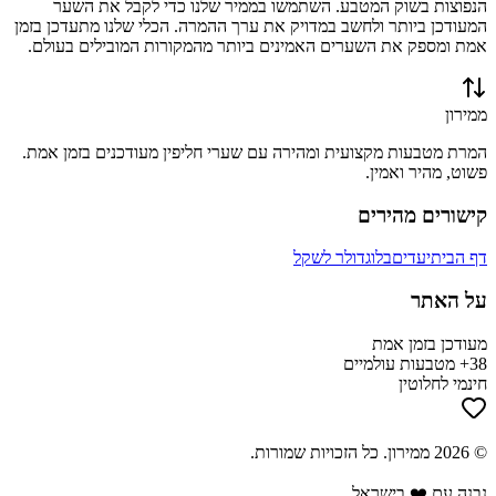
הנפוצות בשוק המטבע. השתמשו בממיר שלנו כדי לקבל את השער
המעודכן ביותר ולחשב במדויק את ערך ההמרה. הכלי שלנו מתעדכן בזמן
אמת ומספק את השערים האמינים ביותר מהמקורות המובילים בעולם.
ממירון
המרת מטבעות מקצועית ומהירה עם שערי חליפין מעודכנים בזמן אמת.
פשוט, מהיר ואמין.
קישורים מהירים
דף הבית
יעדים
בלוג
דולר לשקל
על האתר
מעודכן בזמן אמת
38+ מטבעות עולמיים
חינמי לחלוטין
©
2026
ממירון
. כל הזכויות שמורות.
נבנה עם ❤️ בישראל