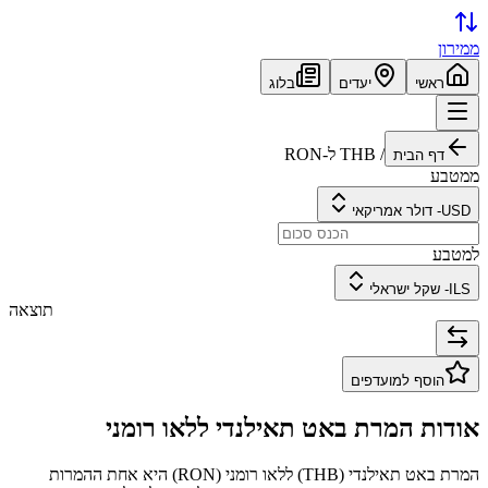
ממירון
ראשי
יעדים
בלוג
/
THB
ל-
RON
דף הבית
ממטבע
USD
-
דולר אמריקאי
למטבע
ILS
-
שקל ישראלי
תוצאה
הוסף למועדפים
אודות המרת
באט תאילנדי
ל
לאו רומני
המרת
באט תאילנדי
(
THB
) ל
לאו רומני
(
RON
) היא אחת ההמרות