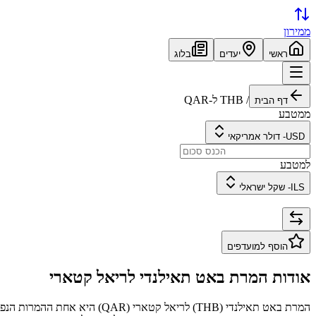
ממירון
ראשי
יעדים
בלוג
/
THB
ל-
QAR
דף הבית
ממטבע
USD
-
דולר אמריקאי
למטבע
ILS
-
שקל ישראלי
הוסף למועדפים
אודות המרת
באט תאילנדי
ל
ריאל קטארי
המרת
באט תאילנדי
(
THB
) ל
ריאל קטארי
(
QAR
) היא אחת ההמרות הנפו