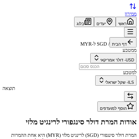
ממירון
ראשי
יעדים
בלוג
/
SGD
ל-
MYR
דף הבית
ממטבע
USD
-
דולר אמריקאי
למטבע
ILS
-
שקל ישראלי
תוצאה
הוסף למועדפים
אודות המרת
דולר סינגפורי
ל
רינגיט מלזי
המרת
דולר סינגפורי
(
SGD
) ל
רינגיט מלזי
(
MYR
) היא אחת ההמרות