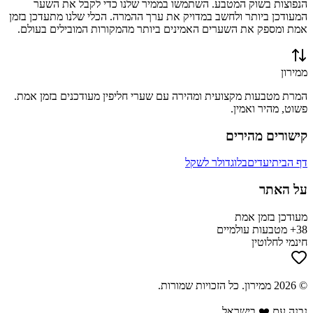
הנפוצות בשוק המטבע. השתמשו בממיר שלנו כדי לקבל את השער
המעודכן ביותר ולחשב במדויק את ערך ההמרה. הכלי שלנו מתעדכן בזמן
אמת ומספק את השערים האמינים ביותר מהמקורות המובילים בעולם.
ממירון
המרת מטבעות מקצועית ומהירה עם שערי חליפין מעודכנים בזמן אמת.
פשוט, מהיר ואמין.
קישורים מהירים
דף הבית
יעדים
בלוג
דולר לשקל
על האתר
מעודכן בזמן אמת
38+ מטבעות עולמיים
חינמי לחלוטין
©
2026
ממירון
. כל הזכויות שמורות.
נבנה עם ❤️ בישראל