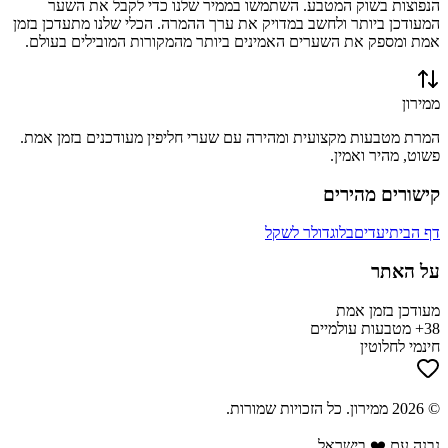
הנפוצות בשוק המטבע. השתמשו בממיר שלנו כדי לקבל את השער
המעודכן ביותר ולחשב במדויק את ערך ההמרה. הכלי שלנו מתעדכן בזמן
אמת ומספק את השערים האמינים ביותר מהמקורות המובילים בעולם.
ממירון
המרת מטבעות מקצועית ומהירה עם שערי חליפין מעודכנים בזמן אמת.
פשוט, מהיר ואמין.
קישורים מהירים
דף הבית
יעדים
בלוג
דולר לשקל
על האתר
מעודכן בזמן אמת
38+ מטבעות עולמיים
חינמי לחלוטין
©
2026
ממירון
. כל הזכויות שמורות.
נבנה עם ❤️ בישראל