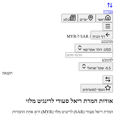
ממירון
ראשי
יעדים
בלוג
/
SAR
ל-
MYR
דף הבית
ממטבע
USD
-
דולר אמריקאי
למטבע
ILS
-
שקל ישראלי
תוצאה
הוסף למועדפים
אודות המרת
ריאל סעודי
ל
רינגיט מלזי
המרת
ריאל סעודי
(
SAR
) ל
רינגיט מלזי
(
MYR
) היא אחת ההמרות