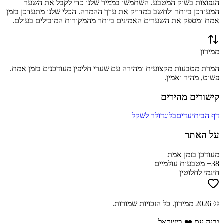
הנפוצות בשוק המטבע. השתמשו בממיר שלנו כדי לקבל את השער
המעודכן ביותר ולחשב במדויק את ערך ההמרה. הכלי שלנו מתעדכן בזמן
אמת ומספק את השערים האמינים ביותר מהמקורות המובילים בעולם.
ממירון
המרת מטבעות מקצועית ומהירה עם שערי חליפין מעודכנים בזמן אמת.
פשוט, מהיר ואמין.
קישורים מהירים
דף הבית
יעדים
בלוג
דולר לשקל
על האתר
מעודכן בזמן אמת
38+ מטבעות עולמיים
חינמי לחלוטין
©
2026
ממירון
. כל הזכויות שמורות.
נבנה עם ❤️ בישראל