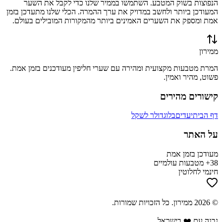
הנפוצות בשוק המטבע. השתמשו בממיר שלנו כדי לקבל את השער
המעודכן ביותר ולחשב במדויק את ערך ההמרה. הכלי שלנו מתעדכן בזמן
אמת ומספק את השערים האמינים ביותר מהמקורות המובילים בעולם.
ממירון
המרת מטבעות מקצועית ומהירה עם שערי חליפין מעודכנים בזמן אמת.
פשוט, מהיר ואמין.
קישורים מהירים
דף הבית
יעדים
בלוג
דולר לשקל
על האתר
מעודכן בזמן אמת
38+ מטבעות עולמיים
חינמי לחלוטין
©
2026
ממירון
. כל הזכויות שמורות.
נבנה עם ❤️ בישראל