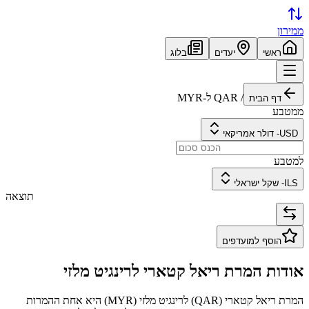
ממירון
ראשי
יעדים
בלוג
/
QAR
ל-
MYR
דף הבית
ממטבע
USD
-
דולר אמריקאי
למטבע
ILS
-
שקל ישראלי
תוצאה
הוסף למועדפים
אודות המרת
ריאל קטארי
ל
רינגיט מלזי
המרת
ריאל קטארי
(
QAR
) ל
רינגיט מלזי
(
MYR
) היא אחת ההמרות