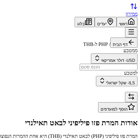
ממירון
ראשי
יעדים
בלוג
/
PHP
ל-
THB
דף הבית
ממטבע
USD
-
דולר אמריקאי
למטבע
ILS
-
שקל ישראלי
הוסף למועדפים
אודות המרת
פזו פיליפיני
ל
באט תאילנדי
המרת
פזו פיליפיני
(
PHP
) ל
באט תאילנדי
(
THB
) היא אחת ההמרות הנפוצו