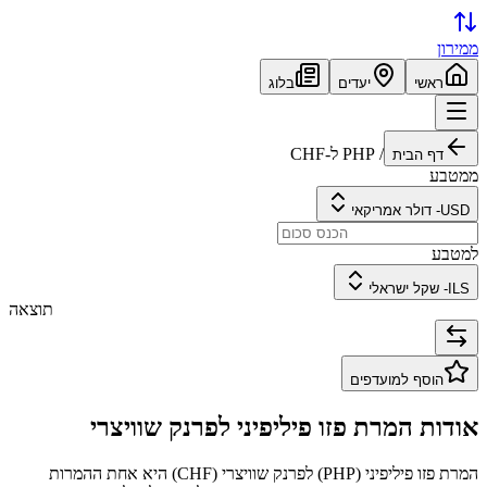
ממירון
ראשי
יעדים
בלוג
/
PHP
ל-
CHF
דף הבית
ממטבע
USD
-
דולר אמריקאי
למטבע
ILS
-
שקל ישראלי
תוצאה
הוסף למועדפים
אודות המרת
פזו פיליפיני
ל
פרנק שוויצרי
המרת
פזו פיליפיני
(
PHP
) ל
פרנק שוויצרי
(
CHF
) היא אחת ההמרות