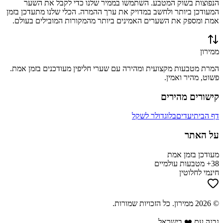
הנפוצות בשוק המטבע. השתמשו בממיר שלנו כדי לקבל את השער
המעודכן ביותר ולחשב במדויק את ערך ההמרה. הכלי שלנו מתעדכן בזמן
אמת ומספק את השערים האמינים ביותר מהמקורות המובילים בעולם.
ממירון
המרת מטבעות מקצועית ומהירה עם שערי חליפין מעודכנים בזמן אמת.
פשוט, מהיר ואמין.
קישורים מהירים
דף הבית
יעדים
בלוג
דולר לשקל
על האתר
מעודכן בזמן אמת
38+ מטבעות עולמיים
חינמי לחלוטין
©
2026
ממירון
. כל הזכויות שמורות.
נבנה עם ❤️ בישראל