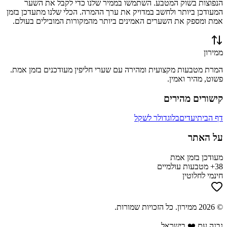
הנפוצות בשוק המטבע. השתמשו בממיר שלנו כדי לקבל את השער
המעודכן ביותר ולחשב במדויק את ערך ההמרה. הכלי שלנו מתעדכן בזמן
אמת ומספק את השערים האמינים ביותר מהמקורות המובילים בעולם.
ממירון
המרת מטבעות מקצועית ומהירה עם שערי חליפין מעודכנים בזמן אמת.
פשוט, מהיר ואמין.
קישורים מהירים
דף הבית
יעדים
בלוג
דולר לשקל
על האתר
מעודכן בזמן אמת
38+ מטבעות עולמיים
חינמי לחלוטין
©
2026
ממירון
. כל הזכויות שמורות.
נבנה עם ❤️ בישראל