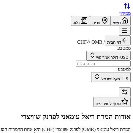
ממירון
ראשי
יעדים
בלוג
/
OMR
ל-
CHF
דף הבית
ממטבע
USD
-
דולר אמריקאי
למטבע
ILS
-
שקל ישראלי
הוסף למועדפים
אודות המרת
ריאל עומאני
ל
פרנק שוויצרי
המרת
ריאל עומאני
(
OMR
) ל
פרנק שוויצרי
(
CHF
) היא אחת ההמרות הנפו