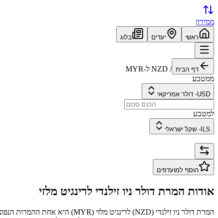
ממירון
ראשי
יעדים
בלוג
/
NZD
ל-
MYR
דף הבית
ממטבע
USD
-
דולר אמריקאי
למטבע
ILS
-
שקל ישראלי
הוסף למועדפים
אודות המרת
דולר ניו זילנדי
ל
רינגיט מלזי
המרת
דולר ניו זילנדי
(
NZD
) ל
רינגיט מלזי
(
MYR
) היא אחת ההמרות הנפוצ