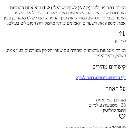
המרת
דולר ניו זילנדי
(
NZD
) ל
שקל ישראלי
(
ILS
) היא אחת ההמרות
הנפוצות בשוק המטבע. השתמשו בממיר שלנו כדי לקבל את השער
המעודכן ביותר ולחשב במדויק את ערך ההמרה. הכלי שלנו מתעדכן בזמן
אמת ומספק את השערים האמינים ביותר מהמקורות המובילים בעולם.
ממירון
המרת מטבעות מקצועית ומהירה עם שערי חליפין מעודכנים בזמן אמת.
פשוט, מהיר ואמין.
קישורים מהירים
דף הבית
יעדים
בלוג
דולר לשקל
על האתר
מעודכן בזמן אמת
38+ מטבעות עולמיים
חינמי לחלוטין
©
2026
ממירון
. כל הזכויות שמורות.