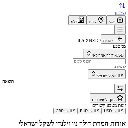
ממירון
ראשי
יעדים
בלוג
/
NZD
ל-
ILS
דף הבית
ממטבע
USD
-
דולר אמריקאי
למטבע
ILS
-
שקל ישראלי
תוצאה
הוסף למועדפים
זוגות מטבע קשורים
GBP
→
ILS
EUR
→
ILS
USD
→
ILS
אודות המרת
דולר ניו זילנדי
ל
שקל ישראלי