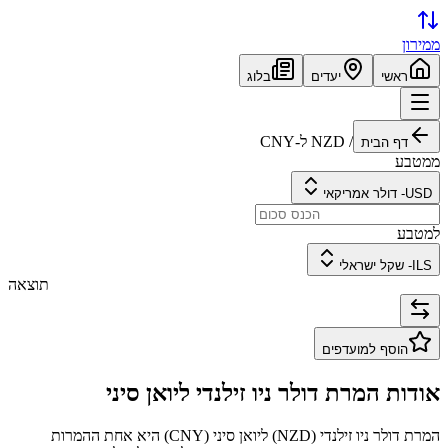
ממירון
ראשי
יעדים
בלוג
/
NZD
ל-
CNY
דף הבית
ממטבע
USD
-
דולר אמריקאי
למטבע
ILS
-
שקל ישראלי
תוצאה
הוסף למועדפים
אודות המרת
דולר ניו זילנדי
ל
יואן סיני
המרת
דולר ניו זילנדי
(
NZD
) ל
יואן סיני
(
CNY
) היא אחת ההמרות