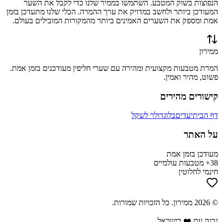
הנפוצות בשוק המטבע. השתמשו בממיר שלנו כדי לקבל את השער
המעודכן ביותר ולחשב במדויק את ערך ההמרה. הכלי שלנו מתעדכן בזמן
אמת ומספק את השערים האמינים ביותר מהמקורות המובילים בעולם.
ממירון
המרת מטבעות מקצועית ומהירה עם שערי חליפין מעודכנים בזמן אמת.
פשוט, מהיר ואמין.
קישורים מהירים
דף הבית
יעדים
בלוג
דולר לשקל
על האתר
מעודכן בזמן אמת
38+ מטבעות עולמיים
חינמי לחלוטין
©
2026
ממירון
. כל הזכויות שמורות.
נבנה עם ❤️ בישראל