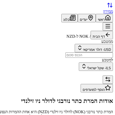
ממירון
ראשי
יעדים
בלוג
/
NOK
ל-
NZD
דף הבית
ממטבע
USD
-
דולר אמריקאי
למטבע
ILS
-
שקל ישראלי
הוסף למועדפים
אודות המרת
כתר נורבגי
ל
דולר ניו זילנדי
המרת
כתר נורבגי
(
NOK
) ל
דולר ניו זילנדי
(
NZD
) היא אחת ההמרות הנפוצ