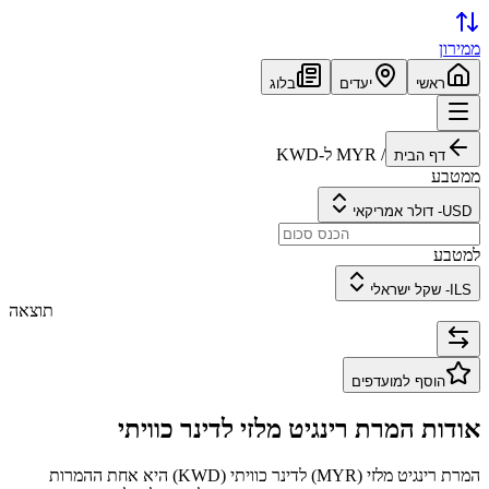
ממירון
ראשי
יעדים
בלוג
/
MYR
ל-
KWD
דף הבית
ממטבע
USD
-
דולר אמריקאי
למטבע
ILS
-
שקל ישראלי
תוצאה
הוסף למועדפים
אודות המרת
רינגיט מלזי
ל
דינר כוויתי
המרת
רינגיט מלזי
(
MYR
) ל
דינר כוויתי
(
KWD
) היא אחת ההמרות