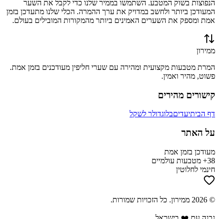
הנפוצות בשוק המטבע. השתמשו בממיר שלנו כדי לקבל את השער
המעודכן ביותר ולחשב במדויק את ערך ההמרה. הכלי שלנו מתעדכן בזמן
אמת ומספק את השערים האמינים ביותר מהמקורות המובילים בעולם.
ממירון
המרת מטבעות מקצועית ומהירה עם שערי חליפין מעודכנים בזמן אמת.
פשוט, מהיר ואמין.
קישורים מהירים
דף הבית
יעדים
בלוג
דולר לשקל
על האתר
מעודכן בזמן אמת
38+ מטבעות עולמיים
חינמי לחלוטין
©
2026
ממירון
. כל הזכויות שמורות.
נבנה עם ❤️ בישראל