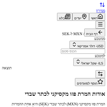
ממירון
ראשי
יעדים
בלוג
/
MXN
ל-
SEK
דף הבית
ממטבע
USD
-
דולר אמריקאי
למטבע
ILS
-
שקל ישראלי
תוצאה
הוסף למועדפים
אודות המרת
פזו מקסיקני
ל
כתר שבדי
המרת
פזו מקסיקני
(
MXN
) ל
כתר שבדי
(
SEK
) היא אחת ההמרות