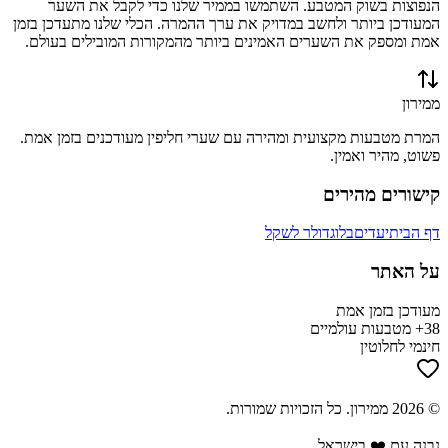
הנפוצות בשוק המטבע. השתמשו בממיר שלנו כדי לקבל את השער
המעודכן ביותר ולחשב במדויק את ערך ההמרה. הכלי שלנו מתעדכן בזמן
אמת ומספק את השערים האמינים ביותר מהמקורות המובילים בעולם.
ממירון
המרת מטבעות מקצועית ומהירה עם שערי חליפין מעודכנים בזמן אמת.
פשוט, מהיר ואמין.
קישורים מהירים
דף הבית
יעדים
בלוג
דולר לשקל
על האתר
מעודכן בזמן אמת
38+ מטבעות עולמיים
חינמי לחלוטין
©
2026
ממירון
. כל הזכויות שמורות.
נבנה עם ❤️ בישראל