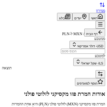
ממירון
ראשי
יעדים
בלוג
/
MXN
ל-
PLN
דף הבית
ממטבע
USD
-
דולר אמריקאי
למטבע
ILS
-
שקל ישראלי
תוצאה
הוסף למועדפים
אודות המרת
פזו מקסיקני
ל
זלוטי פולני
המרת
פזו מקסיקני
(
MXN
) ל
זלוטי פולני
(
PLN
) היא אחת ההמרות