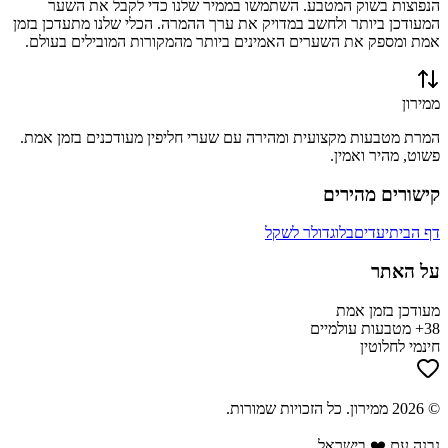
הנפוצות בשוק המטבע. השתמשו בממיר שלנו כדי לקבל את השער
המעודכן ביותר ולחשב במדויק את ערך ההמרה. הכלי שלנו מתעדכן בזמן
אמת ומספק את השערים האמינים ביותר מהמקורות המובילים בעולם.
ממירון
המרת מטבעות מקצועית ומהירה עם שערי חליפין מעודכנים בזמן אמת.
פשוט, מהיר ואמין.
קישורים מהירים
דף הבית
יעדים
בלוג
דולר לשקל
על האתר
מעודכן בזמן אמת
38+ מטבעות עולמיים
חינמי לחלוטין
©
2026
ממירון
. כל הזכויות שמורות.
נבנה עם ❤️ בישראל