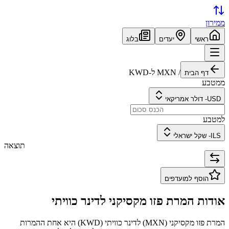
ממירון
ראשי
יעדים
בלוג
/
MXN
ל-
KWD
דף הבית
ממטבע
USD
-
דולר אמריקאי
למטבע
ILS
-
שקל ישראלי
תוצאה
הוסף למועדפים
אודות המרת
פזו מקסיקני
ל
דינר כוויתי
המרת
פזו מקסיקני
(
MXN
) ל
דינר כוויתי
(
KWD
) היא אחת ההמרות