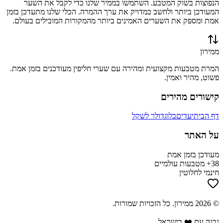
הנפוצות בשוק המטבע. השתמשו בממיר שלנו כדי לקבל את השער
המעודכן ביותר ולחשב במדויק את ערך ההמרה. הכלי שלנו מתעדכן בזמן
אמת ומספק את השערים האמינים ביותר מהמקורות המובילים בעולם.
ממירון
המרת מטבעות מקצועית ומהירה עם שערי חליפין מעודכנים בזמן אמת.
פשוט, מהיר ואמין.
קישורים מהירים
דף הבית
יעדים
בלוג
דולר לשקל
על האתר
מעודכן בזמן אמת
38+ מטבעות עולמיים
חינמי לחלוטין
©
2026
ממירון
. כל הזכויות שמורות.
נבנה עם ❤️ בישראל