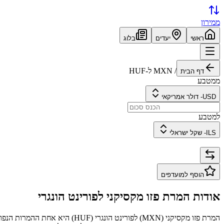
ממירון
ראשי
יעדים
בלוג
/
MXN
ל-
HUF
דף הבית
ממטבע
USD
-
דולר אמריקאי
למטבע
ILS
-
שקל ישראלי
הוסף למועדפים
אודות המרת
פזו מקסיקני
ל
פורינט הונגרי
המרת
פזו מקסיקני
(
MXN
) ל
פורינט הונגרי
(
HUF
) היא אחת ההמרות הנפו