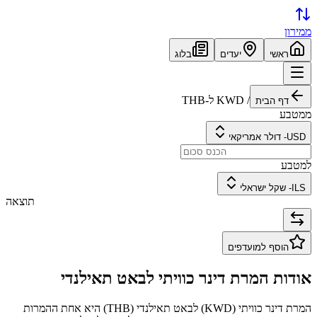
ממירון
ראשי
יעדים
בלוג
/
KWD
ל-
THB
דף הבית
ממטבע
USD
-
דולר אמריקאי
למטבע
ILS
-
שקל ישראלי
תוצאה
הוסף למועדפים
אודות המרת
דינר כוויתי
ל
באט תאילנדי
המרת
דינר כוויתי
(
KWD
) ל
באט תאילנדי
(
THB
) היא אחת ההמרות