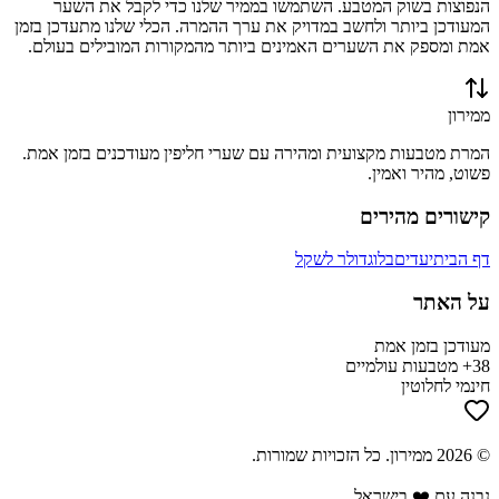
הנפוצות בשוק המטבע. השתמשו בממיר שלנו כדי לקבל את השער
המעודכן ביותר ולחשב במדויק את ערך ההמרה. הכלי שלנו מתעדכן בזמן
אמת ומספק את השערים האמינים ביותר מהמקורות המובילים בעולם.
ממירון
המרת מטבעות מקצועית ומהירה עם שערי חליפין מעודכנים בזמן אמת.
פשוט, מהיר ואמין.
קישורים מהירים
דף הבית
יעדים
בלוג
דולר לשקל
על האתר
מעודכן בזמן אמת
38+ מטבעות עולמיים
חינמי לחלוטין
©
2026
ממירון
. כל הזכויות שמורות.
נבנה עם ❤️ בישראל