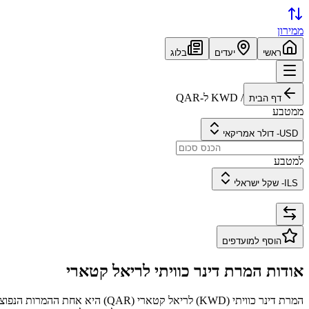
ממירון
ראשי
יעדים
בלוג
/
KWD
ל-
QAR
דף הבית
ממטבע
USD
-
דולר אמריקאי
למטבע
ILS
-
שקל ישראלי
הוסף למועדפים
אודות המרת
דינר כוויתי
ל
ריאל קטארי
המרת
דינר כוויתי
(
KWD
) ל
ריאל קטארי
(
QAR
) היא אחת ההמרות הנפוצ