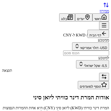
ממירון
ראשי
יעדים
בלוג
/
KWD
ל-
CNY
דף הבית
ממטבע
USD
-
דולר אמריקאי
למטבע
ILS
-
שקל ישראלי
תוצאה
הוסף למועדפים
אודות המרת
דינר כוויתי
ל
יואן סיני
המרת
דינר כוויתי
(
KWD
) ל
יואן סיני
(
CNY
) היא אחת ההמרות הנפוצות