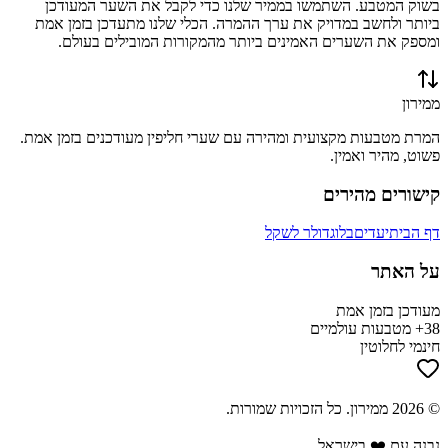
בשוק המטבע. השתמשו בממיר שלנו כדי לקבל את השער המעודכן
ביותר ולחשב במדויק את ערך ההמרה. הכלי שלנו מתעדכן בזמן אמת
ומספק את השערים האמינים ביותר מהמקורות המובילים בעולם.
ממירון
המרת מטבעות מקצועית ומהירה עם שערי חליפין מעודכנים בזמן אמת.
פשוט, מהיר ואמין.
קישורים מהירים
דף הבית
יעדים
בלוג
דולר לשקל
על האתר
מעודכן בזמן אמת
38+ מטבעות עולמיים
חינמי לחלוטין
©
2026
ממירון
. כל הזכויות שמורות.
נבנה עם ❤️ בישראל