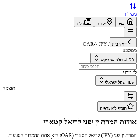
ממירון
ראשי
יעדים
בלוג
/
JPY
ל-
QAR
דף הבית
ממטבע
USD
-
דולר אמריקאי
למטבע
ILS
-
שקל ישראלי
תוצאה
הוסף למועדפים
אודות המרת
ין יפני
ל
ריאל קטארי
המרת
ין יפני
(
JPY
) ל
ריאל קטארי
(
QAR
) היא אחת ההמרות הנפוצות