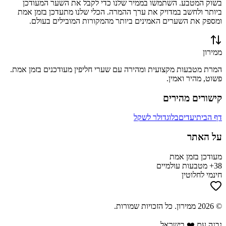
בשוק המטבע. השתמשו בממיר שלנו כדי לקבל את השער המעודכן
ביותר ולחשב במדויק את ערך ההמרה. הכלי שלנו מתעדכן בזמן אמת
ומספק את השערים האמינים ביותר מהמקורות המובילים בעולם.
ממירון
המרת מטבעות מקצועית ומהירה עם שערי חליפין מעודכנים בזמן אמת.
פשוט, מהיר ואמין.
קישורים מהירים
דף הבית
יעדים
בלוג
דולר לשקל
על האתר
מעודכן בזמן אמת
38+ מטבעות עולמיים
חינמי לחלוטין
©
2026
ממירון
. כל הזכויות שמורות.
נבנה עם ❤️ בישראל