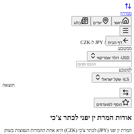
ממירון
ראשי
יעדים
בלוג
/
JPY
ל-
CZK
דף הבית
ממטבע
USD
-
דולר אמריקאי
למטבע
ILS
-
שקל ישראלי
תוצאה
הוסף למועדפים
אודות המרת
ין יפני
ל
כתר צ'כי
המרת
ין יפני
(
JPY
) ל
כתר צ'כי
(
CZK
) היא אחת ההמרות הנפוצות בשוק