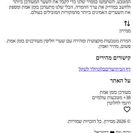
המטבע. השתמשו בממיר שלנו כדי לקבל את השער המעודכן ביותר
ולחשב במדויק את ערך ההמרה. הכלי שלנו מתעדכן בזמן אמת ומספק
את השערים האמינים ביותר מהמקורות המובילים בעולם.
ממירון
המרת מטבעות מקצועית ומהירה עם שערי חליפין מעודכנים בזמן אמת.
פשוט, מהיר ואמין.
קישורים מהירים
דף הבית
יעדים
בלוג
דולר לשקל
על האתר
מעודכן בזמן אמת
38+ מטבעות עולמיים
חינמי לחלוטין
©
2026
ממירון
. כל הזכויות שמורות.
נבנה עם ❤️ בישראל