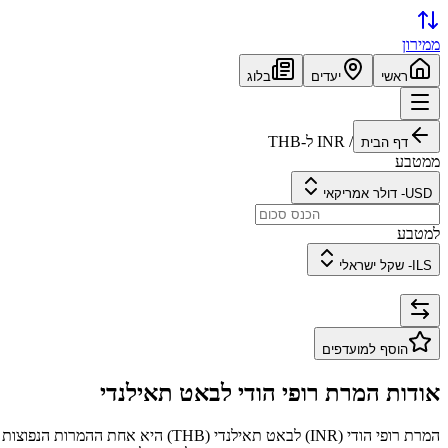
ממירון
ראשי
יעדים
בלוג
/
INR
ל-
THB
דף הבית
ממטבע
USD
-
דולר אמריקאי
למטבע
ILS
-
שקל ישראלי
הוסף למועדפים
אודות המרת
רופי הודי
ל
באט תאילנדי
המרת
רופי הודי
(
INR
) ל
באט תאילנדי
(
THB
) היא אחת ההמרות הנפוצות 