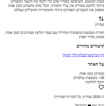
בשוק המטבע. השתמשו בממיר שלנו כדי לקבל את השער המעודכן
ביותר ולחשב במדויק את ערך ההמרה. הכלי שלנו מתעדכן בזמן אמת
ומספק את השערים האמינים ביותר מהמקורות המובילים בעולם.
ממירון
המרת מטבעות מקצועית ומהירה עם שערי חליפין מעודכנים בזמן אמת.
פשוט, מהיר ואמין.
קישורים מהירים
דף הבית
יעדים
בלוג
דולר לשקל
על האתר
מעודכן בזמן אמת
38+ מטבעות עולמיים
חינמי לחלוטין
©
2026
ממירון
. כל הזכויות שמורות.
נבנה עם ❤️ בישראל