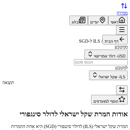
ממירון
ראשי
יעדים
בלוג
/
ILS
ל-
SGD
דף הבית
ממטבע
USD
-
דולר אמריקאי
למטבע
ILS
-
שקל ישראלי
תוצאה
הוסף למועדפים
אודות המרת
שקל ישראלי
ל
דולר סינגפורי
המרת
שקל ישראלי
(
ILS
) ל
דולר סינגפורי
(
SGD
) היא אחת ההמרות