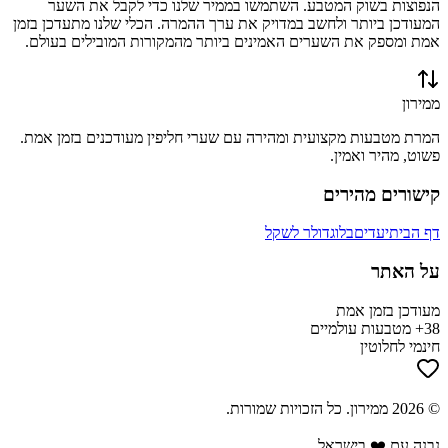
הנפוצות בשוק המטבע. השתמשו בממיר שלנו כדי לקבל את השער
המעודכן ביותר ולחשב במדויק את ערך ההמרה. הכלי שלנו מתעדכן בזמן
אמת ומספק את השערים האמינים ביותר מהמקורות המובילים בעולם.
ממירון
המרת מטבעות מקצועית ומהירה עם שערי חליפין מעודכנים בזמן אמת.
פשוט, מהיר ואמין.
קישורים מהירים
דף הבית
יעדים
בלוג
דולר לשקל
על האתר
מעודכן בזמן אמת
38+ מטבעות עולמיים
חינמי לחלוטין
©
2026
ממירון
. כל הזכויות שמורות.
נבנה עם ❤️ בישראל