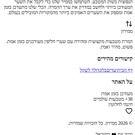
הנפוצות בשוק המטבע. השתמשו בממיר שלנו כדי לקבל את השער
המעודכן ביותר ולחשב במדויק את ערך ההמרה. הכלי שלנו מתעדכן בזמן
אמת ומספק את השערים האמינים ביותר מהמקורות המובילים בעולם.
ממירון
המרת מטבעות מקצועית ומהירה עם שערי חליפין מעודכנים בזמן אמת.
פשוט, מהיר ואמין.
קישורים מהירים
דף הבית
יעדים
בלוג
דולר לשקל
על האתר
מעודכן בזמן אמת
38+ מטבעות עולמיים
חינמי לחלוטין
©
2026
ממירון
. כל הזכויות שמורות.
נבנה עם ❤️ בישראל