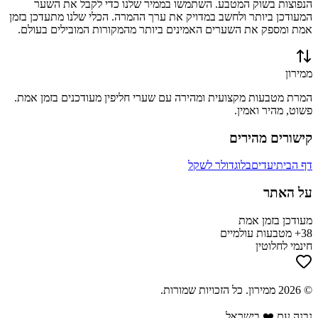
הנפוצות בשוק המטבע. השתמשו בממיר שלנו כדי לקבל את השער
המעודכן ביותר ולחשב במדויק את ערך ההמרה. הכלי שלנו מתעדכן בזמן
אמת ומספק את השערים האמינים ביותר מהמקורות המובילים בעולם.
ממירון
המרת מטבעות מקצועית ומהירה עם שערי חליפין מעודכנים בזמן אמת.
פשוט, מהיר ואמין.
קישורים מהירים
דף הבית
יעדים
בלוג
דולר לשקל
על האתר
מעודכן בזמן אמת
38+ מטבעות עולמיים
חינמי לחלוטין
©
2026
ממירון
. כל הזכויות שמורות.
נבנה עם ❤️ בישראל