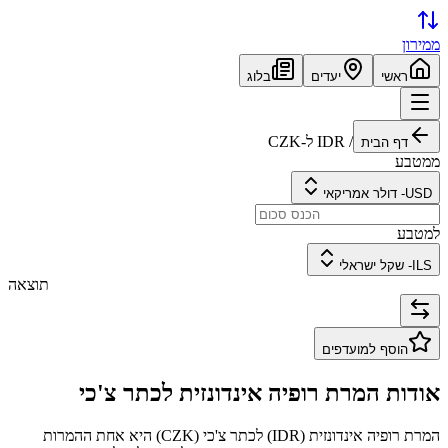
ממירון
ראשי
יעדים
בלוג
/
IDR
ל-
CZK
דף הבית
ממטבע
USD
-
דולר אמריקאי
למטבע
ILS
-
שקל ישראלי
תוצאה
הוסף למועדפים
אודות המרת
רופיה אינדונזית
ל
כתר צ'כי
המרת
רופיה אינדונזית
(
IDR
) ל
כתר צ'כי
(
CZK
) היא אחת ההמרות