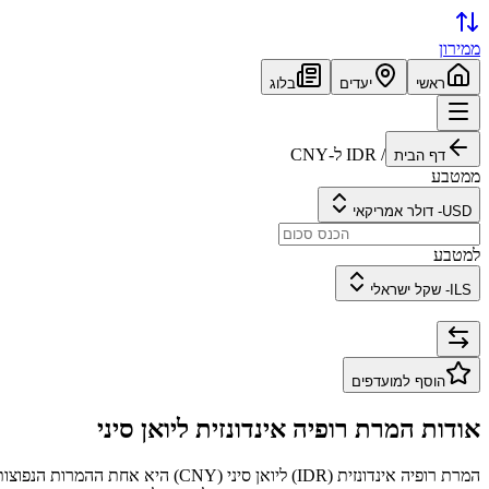
ממירון
ראשי
יעדים
בלוג
/
IDR
ל-
CNY
דף הבית
ממטבע
USD
-
דולר אמריקאי
למטבע
ILS
-
שקל ישראלי
הוסף למועדפים
אודות המרת
רופיה אינדונזית
ל
יואן סיני
המרת
רופיה אינדונזית
(
IDR
) ל
יואן סיני
(
CNY
) היא אחת ההמרות הנפוצות