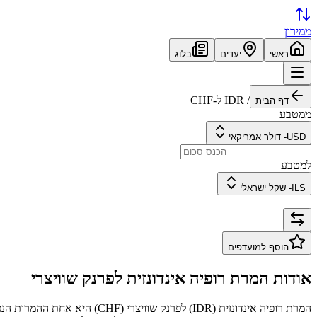
ממירון
ראשי
יעדים
בלוג
/
IDR
ל-
CHF
דף הבית
ממטבע
USD
-
דולר אמריקאי
למטבע
ILS
-
שקל ישראלי
הוסף למועדפים
אודות המרת
רופיה אינדונזית
ל
פרנק שוויצרי
המרת
רופיה אינדונזית
(
IDR
) ל
פרנק שוויצרי
(
CHF
) היא אחת ההמרות הנפ