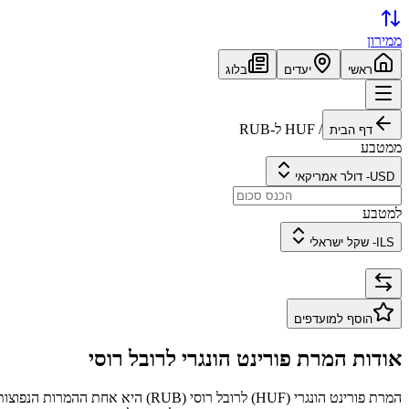
ממירון
ראשי
יעדים
בלוג
/
HUF
ל-
RUB
דף הבית
ממטבע
USD
-
דולר אמריקאי
למטבע
ILS
-
שקל ישראלי
הוסף למועדפים
אודות המרת
פורינט הונגרי
ל
רובל רוסי
המרת
פורינט הונגרי
(
HUF
) ל
רובל רוסי
(
RUB
) היא אחת ההמרות הנפוצות