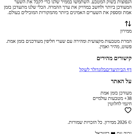
הנפוצות בשוק המטבע. השתמשו בממיר שלנו כדי לקבל את השער
המעודכן ביותר ולחשב במדויק את ערך ההמרה. הכלי שלנו מתעדכן בזמן
אמת ומספק את השערים האמינים ביותר מהמקורות המובילים בעולם.
ממירון
המרת מטבעות מקצועית ומהירה עם שערי חליפין מעודכנים בזמן אמת.
פשוט, מהיר ואמין.
קישורים מהירים
דף הבית
יעדים
בלוג
דולר לשקל
על האתר
מעודכן בזמן אמת
38+ מטבעות עולמיים
חינמי לחלוטין
©
2026
ממירון
. כל הזכויות שמורות.
נבנה עם ❤️ בישראל