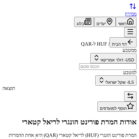
ממירון
ראשי
יעדים
בלוג
/
HUF
ל-
QAR
דף הבית
ממטבע
USD
-
דולר אמריקאי
למטבע
ILS
-
שקל ישראלי
תוצאה
הוסף למועדפים
אודות המרת
פורינט הונגרי
ל
ריאל קטארי
המרת
פורינט הונגרי
(
HUF
) ל
ריאל קטארי
(
QAR
) היא אחת ההמרות