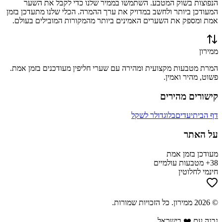
הנפוצות בשוק המטבע. השתמשו בממיר שלנו כדי לקבל את השער
המעודכן ביותר ולחשב במדויק את ערך ההמרה. הכלי שלנו מתעדכן בזמן
אמת ומספק את השערים האמינים ביותר מהמקורות המובילים בעולם.
ממירון
המרת מטבעות מקצועית ומהירה עם שערי חליפין מעודכנים בזמן אמת.
פשוט, מהיר ואמין.
קישורים מהירים
דף הבית
יעדים
בלוג
דולר לשקל
על האתר
מעודכן בזמן אמת
38+ מטבעות עולמיים
חינמי לחלוטין
©
2026
ממירון
. כל הזכויות שמורות.
נבנה עם ❤️ בישראל