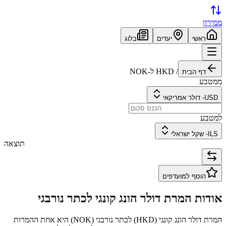
ממירון
ראשי
יעדים
בלוג
/
HKD
ל-
NOK
דף הבית
ממטבע
USD
-
דולר אמריקאי
למטבע
ILS
-
שקל ישראלי
תוצאה
הוסף למועדפים
אודות המרת
דולר הונג קונגי
ל
כתר נורבגי
המרת
דולר הונג קונגי
(
HKD
) ל
כתר נורבגי
(
NOK
) היא אחת ההמרות