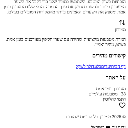
הנפוצות בשוק המטבע. השתמשו בממיר שלנו כדי לקבל את השער
המעודכן ביותר ולחשב במדויק את ערך ההמרה. הכלי שלנו מתעדכן בזמן
אמת ומספק את השערים האמינים ביותר מהמקורות המובילים בעולם.
ממירון
המרת מטבעות מקצועית ומהירה עם שערי חליפין מעודכנים בזמן אמת.
פשוט, מהיר ואמין.
קישורים מהירים
דף הבית
יעדים
בלוג
דולר לשקל
על האתר
מעודכן בזמן אמת
38+ מטבעות עולמיים
חינמי לחלוטין
©
2026
ממירון
. כל הזכויות שמורות.
נבנה עם ❤️ בישראל