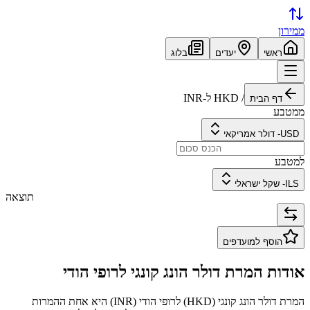
ממירון
ראשי
יעדים
בלוג
/
HKD
ל-
INR
דף הבית
ממטבע
USD
-
דולר אמריקאי
למטבע
ILS
-
שקל ישראלי
תוצאה
הוסף למועדפים
אודות המרת
דולר הונג קונגי
ל
רופי הודי
המרת
דולר הונג קונגי
(
HKD
) ל
רופי הודי
(
INR
) היא אחת ההמרות