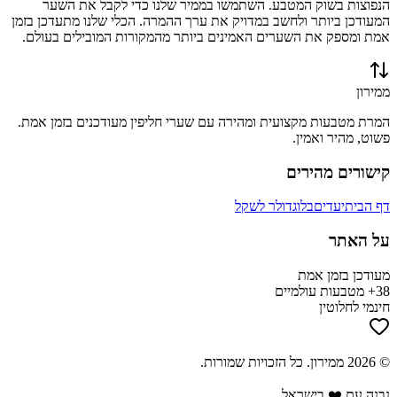
הנפוצות בשוק המטבע. השתמשו בממיר שלנו כדי לקבל את השער
המעודכן ביותר ולחשב במדויק את ערך ההמרה. הכלי שלנו מתעדכן בזמן
אמת ומספק את השערים האמינים ביותר מהמקורות המובילים בעולם.
ממירון
המרת מטבעות מקצועית ומהירה עם שערי חליפין מעודכנים בזמן אמת.
פשוט, מהיר ואמין.
קישורים מהירים
דף הבית
יעדים
בלוג
דולר לשקל
על האתר
מעודכן בזמן אמת
38+ מטבעות עולמיים
חינמי לחלוטין
©
2026
ממירון
. כל הזכויות שמורות.
נבנה עם ❤️ בישראל