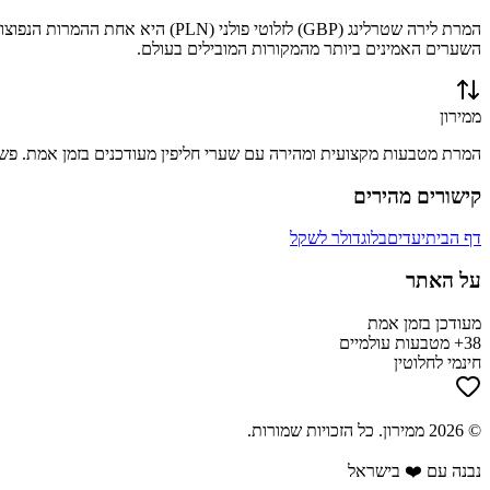
המרת
לירה שטרלינג
(
GBP
) ל
זלוטי פולני
(
PLN
) היא אחת ההמרות הנפוצו
השערים האמינים ביותר מהמקורות המובילים בעולם.
ממירון
המרת מטבעות מקצועית ומהירה עם שערי חליפין מעודכנים בזמן אמת. פשוט
קישורים מהירים
דף הבית
יעדים
בלוג
דולר לשקל
על האתר
מעודכן בזמן אמת
38+ מטבעות עולמיים
חינמי לחלוטין
©
2026
ממירון
. כל הזכויות שמורות.
נבנה עם ❤️ בישראל