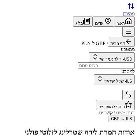
ממירון
ראשי
יעדים
בלוג
/
GBP
ל-
PLN
דף הבית
ממטבע
USD
-
דולר אמריקאי
למטבע
ILS
-
שקל ישראלי
הוסף למועדפים
זוגות מטבע קשורים
GBP
→
ILS
אודות המרת
לירה שטרלינג
ל
זלוטי פולני