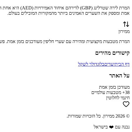
המרת
לירה שטרלינג
(
GBP
) ל
דירהם איחוד האמירויות
(
AED
) היא אחת ה
אמת ומספק את השערים האמינים ביותר מהמקורות המובילים בעולם.
ממירון
המרת מטבעות מקצועית ומהירה עם שערי חליפין מעודכנים בזמן אמת. פשוט
קישורים מהירים
דף הבית
יעדים
בלוג
דולר לשקל
על האתר
מעודכן בזמן אמת
38+ מטבעות עולמיים
חינמי לחלוטין
©
2026
ממירון
. כל הזכויות שמורות.
נבנה עם ❤️ בישראל