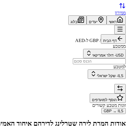
ממירון
ראשי
יעדים
בלוג
/
GBP
ל-
AED
דף הבית
ממטבע
USD
-
דולר אמריקאי
למטבע
ILS
-
שקל ישראלי
הוסף למועדפים
זוגות מטבע קשורים
GBP
→
ILS
אודות המרת
לירה שטרלינג
ל
דירהם איחוד האמיר