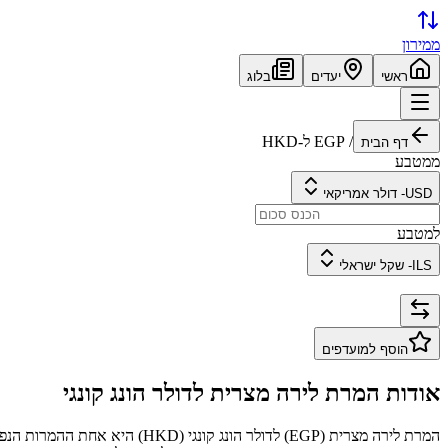
ממירון
ראשי
יעדים
בלוג
/
EGP
ל-
HKD
דף הבית
ממטבע
USD
-
דולר אמריקאי
למטבע
ILS
-
שקל ישראלי
הוסף למועדפים
אודות המרת
לירה מצרית
ל
דולר הונג קונגי
המרת
לירה מצרית
(
EGP
) ל
דולר הונג קונגי
(
HKD
) היא אחת ההמרות הנפו