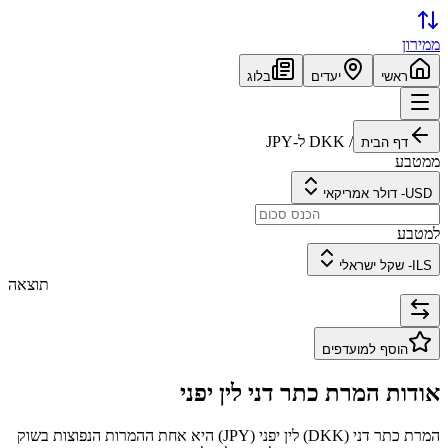
ממירון
ראשי
יעדים
בלוג
/
DKK
ל-
JPY
דף הבית
ממטבע
USD
-
דולר אמריקאי
למטבע
ILS
-
שקל ישראלי
תוצאה
הוסף למועדפים
אודות המרת
כתר דני
ל
ין יפני
המרת
כתר דני
(
DKK
) ל
ין יפני
(
JPY
) היא אחת ההמרות הנפוצות בשוק