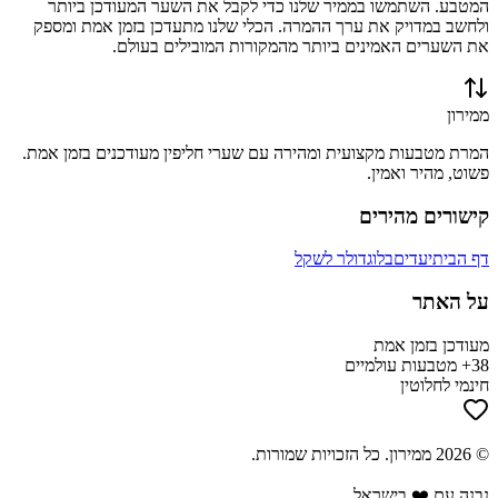
המטבע. השתמשו בממיר שלנו כדי לקבל את השער המעודכן ביותר
ולחשב במדויק את ערך ההמרה. הכלי שלנו מתעדכן בזמן אמת ומספק
את השערים האמינים ביותר מהמקורות המובילים בעולם.
ממירון
המרת מטבעות מקצועית ומהירה עם שערי חליפין מעודכנים בזמן אמת.
פשוט, מהיר ואמין.
קישורים מהירים
דף הבית
יעדים
בלוג
דולר לשקל
על האתר
מעודכן בזמן אמת
38+ מטבעות עולמיים
חינמי לחלוטין
©
2026
ממירון
. כל הזכויות שמורות.
נבנה עם ❤️ בישראל